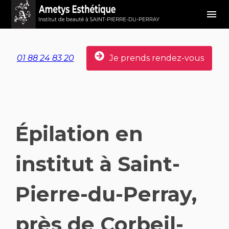
Panneau de gestion des cookies
menu
Je prends rendez-vous
01 88 24 83 20
Épilation en
institut à Saint-
Pierre-du-Perray,
près de Corbeil-