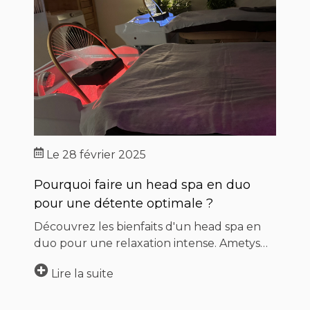
:
Of
le
Dé
ca
ur
Ame
No
Le
28 février 2025
Pourquoi faire un head spa en duo
pour une détente optimale ?
Découvrez les bienfaits d'un head spa en
duo pour une relaxation intense. Ametys
Esthétique vous conseille pour profiter
Lire la suite
pleinement de ce moment unique à deux.
Prenez rendez-vous dès maintenant !