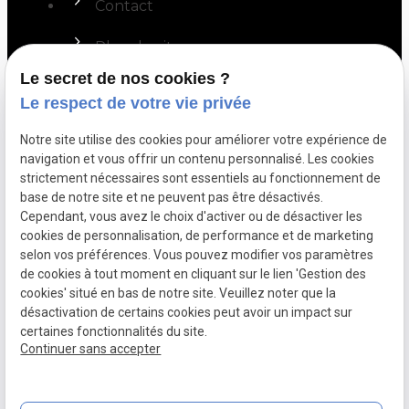
Contact
Plan du site
Le secret de nos cookies ?
Mentions légales
Le respect de votre vie privée
Politique de confidentialité
Notre site utilise des cookies pour améliorer votre expérience de
navigation et vous offrir un contenu personnalisé. Les cookies
Gestion des cookies
strictement nécessaires sont essentiels au fonctionnement de
base de notre site et ne peuvent pas être désactivés.
Me contacter
Cependant, vous avez le choix d'activer ou de désactiver les
01 88 24 83 20
cookies de personnalisation, de performance et de marketing
45 av du général de Gaulle
selon vos préférences. Vous pouvez modifier vos paramètres
91280 St-Pierre-Du-Perray
de cookies à tout moment en cliquant sur le lien 'Gestion des
cookies' situé en bas de notre site. Veuillez noter que la
désactivation de certains cookies peut avoir un impact sur
certaines fonctionnalités du site.
Continuer sans accepter