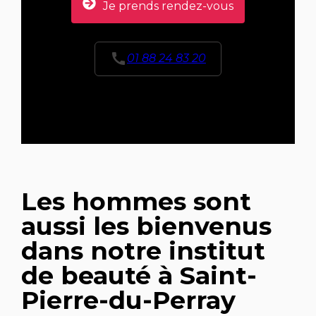
Je prends rendez-vous
call
01 88 24 83 20
Les hommes sont
aussi les bienvenus
dans notre institut
de beauté à Saint-
Pierre-du-Perray